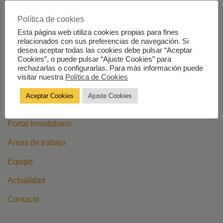
Calle República Dominicana 2, Local 4, Arcos de la
Política de cookies
Frontera, 11630, Cádiz.
Esta página web utiliza cookies propias para fines
relacionados con sus preferencias de navegación. Si
desea aceptar todas las cookies debe pulsar “Aceptar
+34 956926065
Cookies”, o puede pulsar “Ajuste Cookies” para
contacto@cvmabogados.es
rechazarlas o configurarlas. Para más información puede
visitar nuestra
Política de Cookies
MENU
Aceptar Cookies
Ajuste Cookies
Portal Inmobiliario
Áreas de trabajo
Equipo
Actualidad
Contacto