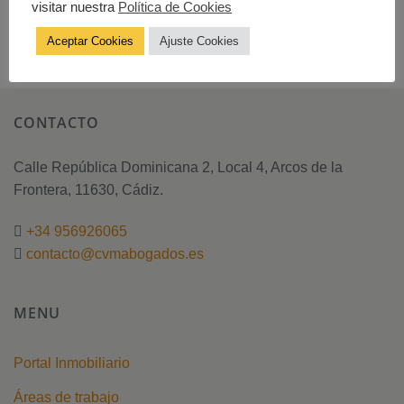
visitar nuestra
Política de Cookies
Aceptar Cookies
Ajuste Cookies
CONTACTO
Calle República Dominicana 2, Local 4, Arcos de la
Frontera, 11630, Cádiz.
+34 956926065
contacto@cvmabogados.es
MENU
Portal Inmobiliario
Áreas de trabajo