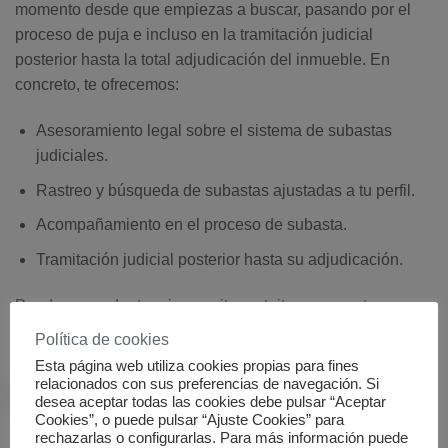
momento desde que empiezas a buscar, pasando por el
proceso de puja e incluso en la tramitación judicial
posterior hasta la total adjudicación del inmueble. En
concreto, te ofrecemos:
Asesoramiento legal sobre el sistema de subastas
judiciales.
Rastreo y búsqueda de subastas ajustadas a tu perfil.
Acompañamiento en el proceso de subasta.
Tramitación judicial posterior hasta su adjudicación.
Puedes agendar tu primera cita gratuita con nosotros, a
través de nuestros datos de contacto.
Política de cookies
Esta página web utiliza cookies propias para fines
CONTACTAR
relacionados con sus preferencias de navegación. Si
desea aceptar todas las cookies debe pulsar “Aceptar
Cookies”, o puede pulsar “Ajuste Cookies” para
rechazarlas o configurarlas. Para más información puede