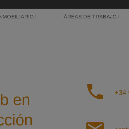
NMOBILIARIO
ÁREAS DE TRABAJO
phone
+34
eb en
cción
mail