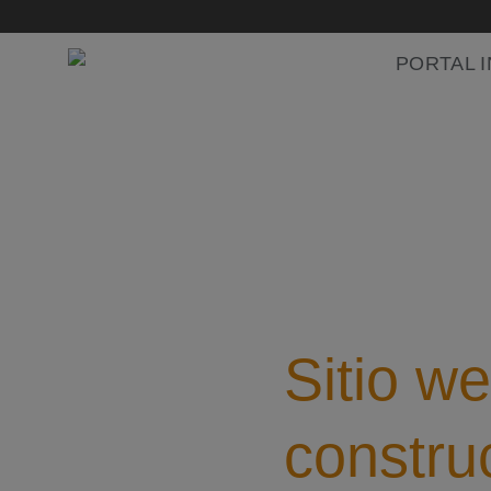
Saltar
al
PORTAL I
contenido
Sitio w
constru