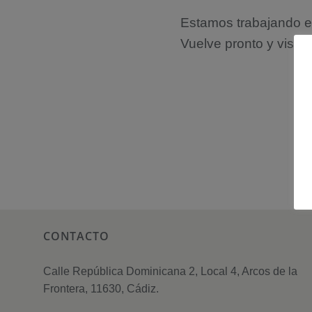
Estamos trabajando en
Vuelve pronto y visita
CONTACTO
Calle República Dominicana 2, Local 4, Arcos de la
Frontera, 11630, Cádiz.