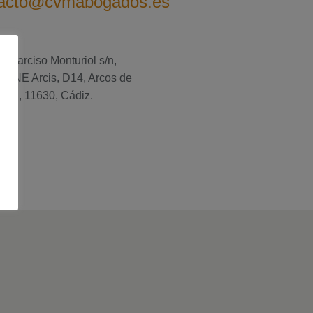
tacto@cvmabogados.es
a Narciso Monturiol s/n,
io CNE Arcis, D14, Arcos de
tera, 11630, Cádiz.