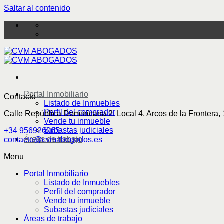
Saltar al contenido
Portal Inmobiliario
Contacto
Listado de Inmuebles
Perfil del comprador
Calle República Dominicana 2, Local 4, Arcos de la Frontera,
Vende tu inmueble
Subastas judiciales
+34 956926065
Áreas de trabajo
contacto@cvmabogados.es
Menu
Portal Inmobiliario
Listado de Inmuebles
Perfil del comprador
Vende tu inmueble
Subastas judiciales
Áreas de trabajo