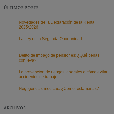
ÚLTIMOS POSTS
Novedades de la Declaración de la Renta
2025/2026
No
hay
La Ley de la Segunda Oportunidad
comentarios
en
No
Novedades
hay
de
comentarios
la
en
Delito de impago de pensiones: ¿Qué penas
Declaración
La
de
conlleva?
Ley
la
de
Renta
No
la
2025/2026
hay
Segunda
La prevención de riesgos laborales o cómo evitar
comentarios
Oportunidad
en
accidentes de trabajo
Delito
de
No
impago
hay
Negligencias médicas: ¿Cómo reclamarlas?
de
comentarios
pensiones:
en
No
¿Qué
La
hay
penas
prevención
comentarios
conlleva?
de
en
riesgos
ARCHIVOS
Negligencias
laborales
médicas:
o
¿Cómo