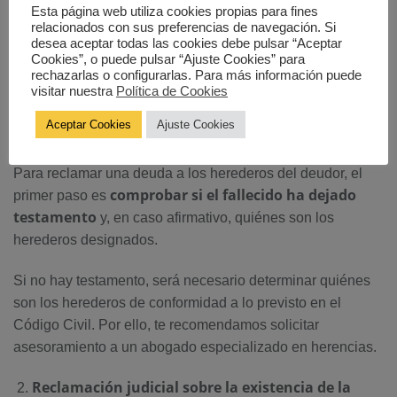
Esta página web utiliza cookies propias para fines
deduciendo su parte proporcional
como tal heredero.
relacionados con sus preferencias de navegación. Si
desea aceptar todas las cookies debe pulsar “Aceptar
¿Cómo reclamar una deuda a los herederos
Cookies”, o puede pulsar “Ajuste Cookies” para
del deudor?
rechazarlas o configurarlas. Para más información puede
visitar nuestra
Política de Cookies
Comprobar que existe Testamento e identificar a
Aceptar Cookies
Ajuste Cookies
los herederos.
Para reclamar una deuda a los herederos del deudor, el
comprobar si el fallecido ha dejado
primer paso es
testamento
y, en caso afirmativo, quiénes son los
herederos designados.
Si no hay testamento, será necesario determinar quiénes
son los herederos de conformidad a lo previsto en el
Código Civil. Por ello, te recomendamos solicitar
asesoramiento a un abogado especializado en herencias.
Reclamación judicial sobre la existencia de la