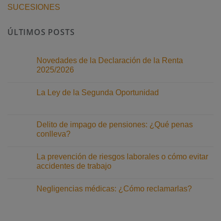
SUCESIONES
ÚLTIMOS POSTS
Novedades de la Declaración de la Renta
2025/2026
No
hay
La Ley de la Segunda Oportunidad
comentarios
en
No
Novedades
hay
de
comentarios
la
en
Delito de impago de pensiones: ¿Qué penas
Declaración
La
de
conlleva?
Ley
la
de
Renta
No
la
2025/2026
hay
Segunda
La prevención de riesgos laborales o cómo evitar
comentarios
Oportunidad
en
accidentes de trabajo
Delito
de
No
impago
hay
Negligencias médicas: ¿Cómo reclamarlas?
de
comentarios
pensiones:
en
No
¿Qué
La
hay
penas
prevención
comentarios
conlleva?
de
en
riesgos