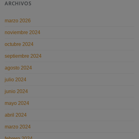
ARCHIVOS
Negligencias
laborales
médicas:
o
¿Cómo
cómo
reclamarlas?
evitar
accidentes
marzo 2026
de
trabajo
noviembre 2024
octubre 2024
septiembre 2024
agosto 2024
julio 2024
junio 2024
mayo 2024
abril 2024
marzo 2024
febrero 2024