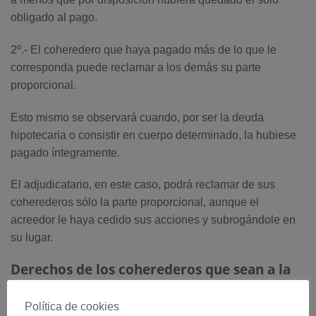
obligado al pago.
2º.- El coheredero que haya pagado más de lo que le
corresponda puede reclamar a los demás su parte
proporcional.
Esto mismo se observará cuando, por ser la deuda
hipotecaria o consistir en cuerpo determinado, la hubiese
pagado íntegramente.
El adjudicatario, en este caso, podrá reclamar de sus
coherederos sólo la parte proporcional, aunque el
acreedor le haya cedido sus acciones y subrogándole en
su lugar.
Derechos de los coherederos que sean a la
vez acreedor del difunto.
Política de cookies
reclamar a los demás el pago de su cr
édito
Podrán