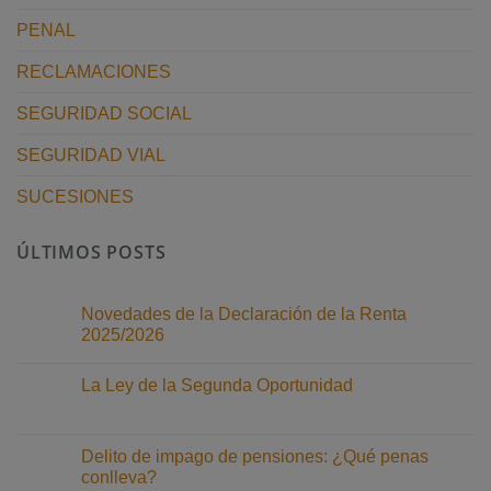
PENAL
RECLAMACIONES
SEGURIDAD SOCIAL
SEGURIDAD VIAL
SUCESIONES
ÚLTIMOS POSTS
Novedades de la Declaración de la Renta
2025/2026
No
hay
La Ley de la Segunda Oportunidad
comentarios
en
No
Novedades
hay
de
comentarios
la
en
Delito de impago de pensiones: ¿Qué penas
Declaración
La
de
conlleva?
Ley
la