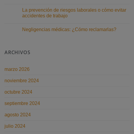
de
Renta
No
la
2025/2026
hay
Segunda
La prevención de riesgos laborales o cómo evitar
comentarios
Oportunidad
en
accidentes de trabajo
Delito
de
No
impago
hay
Negligencias médicas: ¿Cómo reclamarlas?
de
comentarios
pensiones:
en
No
¿Qué
La
hay
penas
prevención
comentarios
conlleva?
de
en
riesgos
ARCHIVOS
Negligencias
laborales
médicas:
o
¿Cómo
cómo
reclamarlas?
evitar
accidentes
marzo 2026
de
trabajo
noviembre 2024
octubre 2024
septiembre 2024
agosto 2024
julio 2024