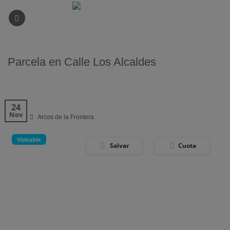
Saltar
al
contenido
Parcela en Calle Los Alcaldes
24
Nov
Solar
Arcos de la Frontera
Visitable
Salvar
Cuota